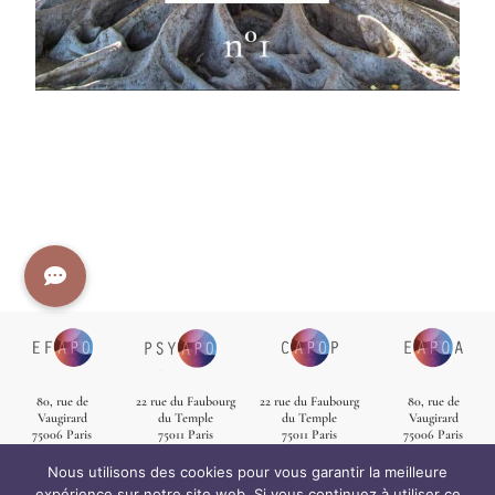
80, rue de
22 rue du Faubourg
22 rue du Faubourg
80, rue de
Vaugirard
du Temple
du Temple
Vaugirard
75006 Paris
75011 Paris
75011 Paris
75006 Paris
01 43 25 69 35
contact@psy-apo.fr
09 50 72 42 08
+33 1 43 25 69 35
contact@efapo.fr
deontologie@psy-
capop.adm@gmail.c
associationeapoa@g
Nous utilisons des cookies pour vous garantir la meilleure
Contacter EFAPO
apo.fr
om
mail.com
expérience sur notre site web. Si vous continuez à utiliser ce