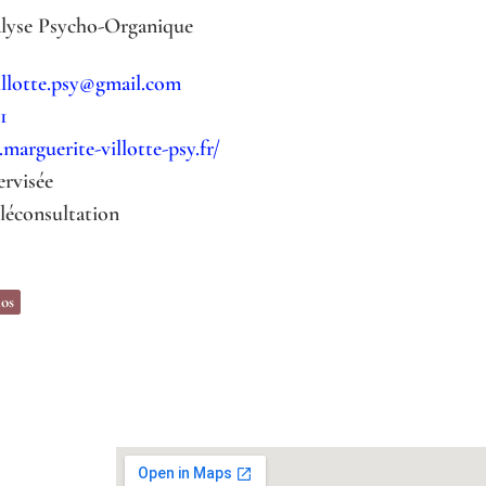
lyse Psycho-Organique
illotte.psy@gmail.com
1
marguerite-villotte-psy.fr/
ervisée
léconsultation
os