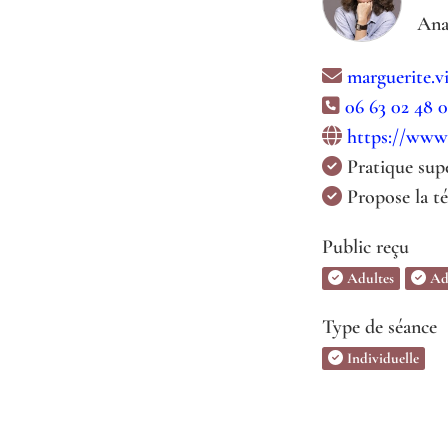
Ana
marguerite.v
06 63 02 48 0
https://www.
Pratique sup
Propose la té
Public reçu
Adultes
Ad
Type de séance
Individuelle